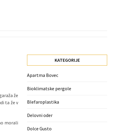
KATEGORIJE
Apartma Bovec
Bioklimatske pergole
 garaža že
Blefaroplastika
di ta že v
Delovni oder
mo morali
Dolce Gusto