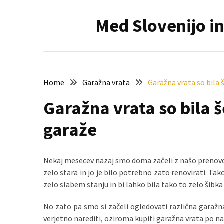
Skip
Skip
to
to
Med Slovenijo in
content
content
NAJNOVEJŠI
PRISPEVKI
Holesterol
je
Home
Garažna vrata
Garažna vrata so bila 
dedku
Garažna vrata so bila š
precej
spremenil
garaže
življenje
Zelo
Nekaj mesecev nazaj smo doma začeli z našo prenovo ga
priljubljena
zelo stara in jo je bilo potrebno zato renovirati. Ta
naglavna
zelo slabem stanju in bi lahko bila tako to zelo šibka
svetilka
povečuje
No zato pa smo si začeli ogledovati različna garažn
varnost
verjetno narediti, oziroma kupiti garažna vrata po na