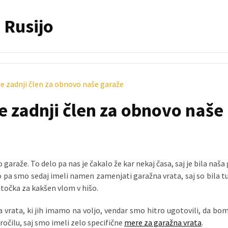
 Rusijo
še zadnji člen za obnovo naše garaže
e zadnji člen za obnovo naše
raže. To delo pa nas je čakalo že kar nekaj časa, saj je bila naša
ko pa smo sedaj imeli namen zamenjati garažna vrata, saj so bila tu
 točka za kakšen vlom v hišo.
a vrata, ki jih imamo na voljo, vendar smo hitro ugotovili, da bo
ročilu, saj smo imeli zelo specifične
mere za garažna vrata
.