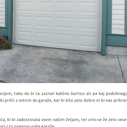
orjem, tako da bi ta zaznal kakšno kartico ali pa kaj podobneg
bi prišli z avtom do garaže, kar bi bilo zelo dobro in bi nas prihra
a, ki bi zadostovala vsem našim željam, ter smo se že zelo veselil
čali z to prenovo naše garaže.