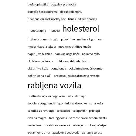
blefaroplastika
dogodek promocija
domača fitnes oprema
dopust ob morju
finančna varnost upokojitev
fitnes
fitnes oprema
holesterol
hipnoterapija
hipnoza
hujšanje doma
izračun pokojnine
majice z logotipom
modernizacija lokala
modne napihljive igrače
napihljive blazine
naravna nega kože
naravno milo
obdelovanje železa
oblika napihljivih blazin
občutljiva koža
pergotenda
pokojninsko načrtovanje
počitnice na plaži
prostovoljno dodatno zavarovanje
rabljena vozila
rastlinska olja za nego kože
sitotisk majic
sodobna pergotenda
spominki za dogodke
suha koža
tehnike zdravljenja
telovadba
terapevtski pristopi
tisk na majice
trening doma
varnost na delovnem mestu
vroče železo
zaščitne rokavice
zdravje in dobro počutje
zdravljenje uma
zgodovina vodovoda
zunanja terasa