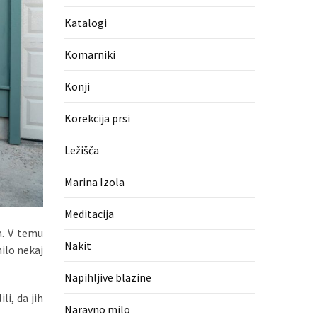
Katalogi
Komarniki
Konji
Korekcija prsi
Ležišča
Marina Izola
Meditacija
a. V temu
Nakit
nilo nekaj
Napihljive blazine
i, da jih
Naravno milo