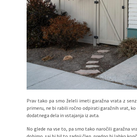
zame
ni
le
blagovna
znamka.
MOST
USED
CATEGORIES
Varnost
(1)
Prav tako pa smo želeli imeti garažna vrata z senz
Tisk
primeru, ne bi rabili ročno odpirati garažnih vrat, ko 
na
dodatnega dela in vstajanja iz avta.
majice
(1)
No glede na vse to, pa smo tako naročili garažna vrat
dobimo, saj bi bil to zadnji člen, predno bi lahko kon