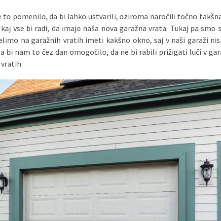
e to pomenilo, da bi lahko ustvarili, oziroma naročili točno takšn
, kaj vse bi radi, da imajo naša nova garažna vrata. Tukaj pa smo 
želimo na garažnih vratih imeti kakšno okno, saj v naši garaži ni
bi nam to čez dan omogočilo, da ne bi rabili prižigati luči v gara
vratih.