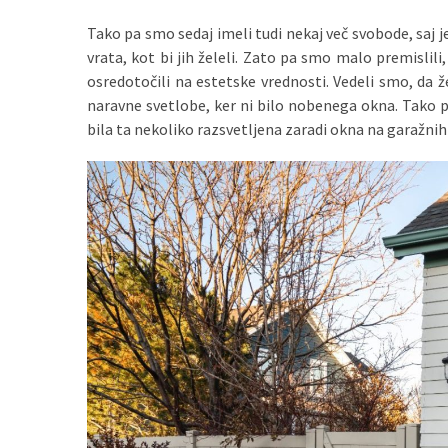
Konji
Tako pa smo sedaj imeli tudi nekaj več svobode, saj j
kot
vrata, kot bi jih želeli. Zato pa smo malo premislili
simbolj
osredotočili na estetske vrednosti. Vedeli smo, da 
svobode,
naravne svetlobe, ker ni bilo nobenega okna. Tako pa 
moči
bila ta nekoliko razsvetljena zaradi okna na garažnih 
in
gibanja.
Ko
na
strehi,
solarne
celice
postanejo
vir
energije
Oljarna
Lisjak