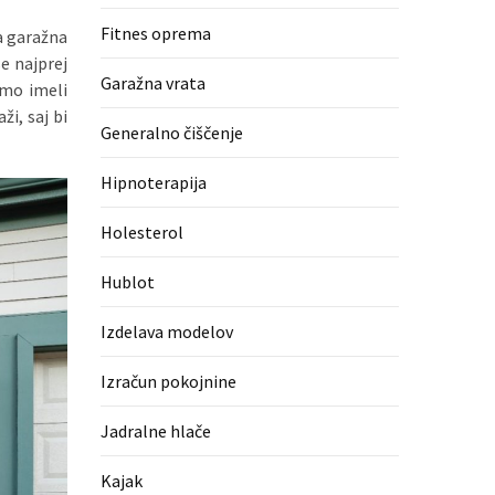
Fitnes oprema
a garažna
se najprej
Garažna vrata
smo imeli
ži, saj bi
Generalno čiščenje
Hipnoterapija
Holesterol
Hublot
Izdelava modelov
Izračun pokojnine
Jadralne hlače
Kajak