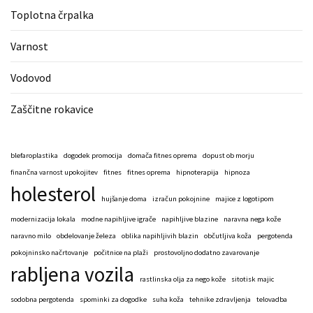
Toplotna črpalka
Varnost
Vodovod
Zaščitne rokavice
blefaroplastika
dogodek promocija
domača fitnes oprema
dopust ob morju
finančna varnost upokojitev
fitnes
fitnes oprema
hipnoterapija
hipnoza
holesterol
hujšanje doma
izračun pokojnine
majice z logotipom
modernizacija lokala
modne napihljive igrače
napihljive blazine
naravna nega kože
naravno milo
obdelovanje železa
oblika napihljivih blazin
občutljiva koža
pergotenda
pokojninsko načrtovanje
počitnice na plaži
prostovoljno dodatno zavarovanje
rabljena vozila
rastlinska olja za nego kože
sitotisk majic
sodobna pergotenda
spominki za dogodke
suha koža
tehnike zdravljenja
telovadba