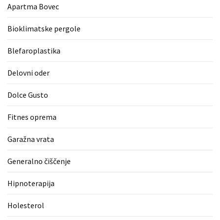
Apartma Bovec
zame
ni
Bioklimatske pergole
le
blagovna
Blefaroplastika
znamka.
Delovni oder
MOST
Dolce Gusto
USED
CATEGORIES
Fitnes oprema
Varnost
Garažna vrata
(1)
Generalno čiščenje
Tisk
na
Hipnoterapija
majice
(1)
Holesterol