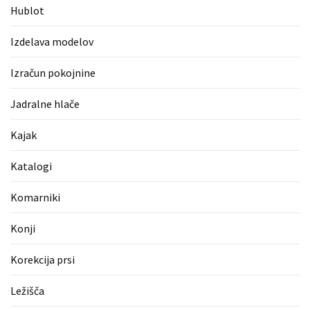
Pergotende
Hublot
(1)
Izdelava modelov
Izračun
Izračun pokojnine
pokojnine
(1)
Jadralne hlače
Napihljive
Kajak
blazine
(1)
Katalogi
Fitnes
Komarniki
oprema
(1)
Konji
Vodovod
Korekcija prsi
(1)
Ležišča
Blefaroplastika