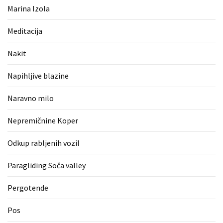
(1)
Marina Izola
Zaščitne
Meditacija
rokavice
(1)
Nakit
Hipnoterapija
Napihljive blazine
(1)
Naravno milo
Nepremičnine Koper
Odkup rabljenih vozil
Paragliding Soča valley
Pergotende
Pos