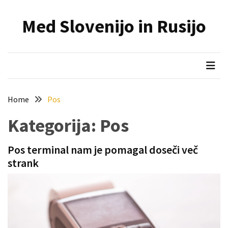
Skip
Skip
to
to
Med Slovenijo in Rusijo
content
content
NAJNOVEJŠI
PRISPEVKI
Holesterol
je
dedku
Home
Pos
precej
spremenil
Kategorija:
Pos
življenje
Pos terminal nam je pomagal doseči več
Zelo
strank
priljubljena
naglavna
svetilka
povečuje
varnost