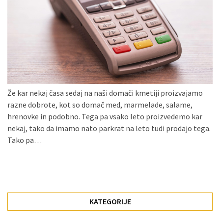
Konji
kot
simbolj
svobode,
moči
in
gibanja.
Že kar nekaj časa sedaj na naši domači kmetiji proizvajamo
Ko
razne dobrote, kot so domač med, marmelade, salame,
na
hrenovke in podobno. Tega pa vsako leto proizvedemo kar
strehi,
nekaj, tako da imamo nato parkrat na leto tudi prodajo tega.
solarne
Tako pa…
celice
postanejo
vir
energije
KATEGORIJE
Oljarna
Lisjak