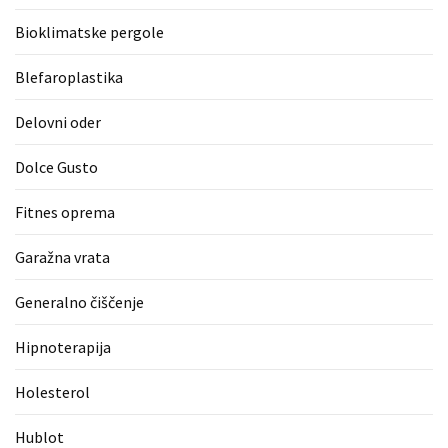
zame
Bioklimatske pergole
ni
le
Blefaroplastika
blagovna
znamka.
Delovni oder
Dolce Gusto
MOST
USED
Fitnes oprema
CATEGORIES
Garažna vrata
Varnost
(1)
Generalno čiščenje
Tisk
Hipnoterapija
na
Holesterol
majice
(1)
Hublot