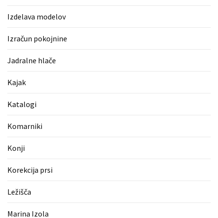
Pergotende
Izdelava modelov
(1)
Izračun pokojnine
Izračun
pokojnine
Jadralne hlače
(1)
Kajak
Napihljive
blazine
Katalogi
(1)
Komarniki
Fitnes
oprema
Konji
(1)
Korekcija prsi
Vodovod
(1)
Ležišča
Blefaroplastika
Marina Izola