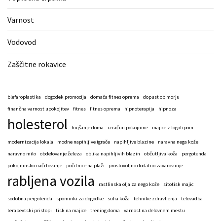
Varnost
Vodovod
Zaščitne rokavice
blefaroplastika
dogodek promocija
domača fitnes oprema
dopust ob morju
finančna varnost upokojitev
fitnes
fitnes oprema
hipnoterapija
hipnoza
holesterol
hujšanje doma
izračun pokojnine
majice z logotipom
modernizacija lokala
modne napihljive igrače
napihljive blazine
naravna nega kože
naravno milo
obdelovanje železa
oblika napihljivih blazin
občutljiva koža
pergotenda
pokojninsko načrtovanje
počitnice na plaži
prostovoljno dodatno zavarovanje
rabljena vozila
rastlinska olja za nego kože
sitotisk majic
sodobna pergotenda
spominki za dogodke
suha koža
tehnike zdravljenja
telovadba
terapevtski pristopi
tisk na majice
trening doma
varnost na delovnem mestu