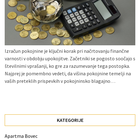
Konji
kot
simbolj
svobode,
moči
in
Izračun pokojnine je ključni korak pri načrtovanju finančne
gibanja.
varnosti v obdobju upokojitve. Začetniki se pogosto soočajo s
Ko
številnimi vprašanji, ko gre za razumevanje tega postopka.
na
Najprej je pomembno vedeti, da višina pokojnine temelji na
strehi,
vaših preteklih prispevkih v pokojninsko blagajno…
solarne
celice
postanejo
vir
energije
KATEGORIJE
Oljarna
Apartma Bovec
Lisjak