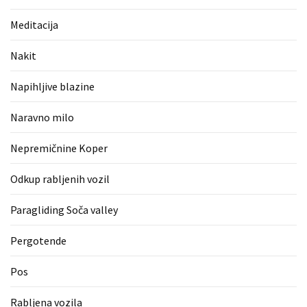
(1)
Meditacija
Zaščitne
rokavice
Nakit
(1)
Napihljive blazine
Hipnoterapija
(1)
Naravno milo
Nepremičnine Koper
Odkup rabljenih vozil
Paragliding Soča valley
Pergotende
Pos
Rabljena vozila