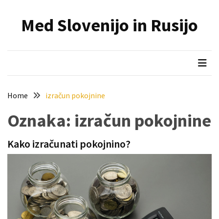
Skip
Skip
to
to
Med Slovenijo in Rusijo
content
content
NAJNOVEJŠI
PRISPEVKI
Holesterol
je
dedku
Home
izračun pokojnine
precej
spremenil
Oznaka:
izračun pokojnine
življenje
Kako izračunati pokojnino?
Zelo
priljubljena
naglavna
svetilka
povečuje
varnost