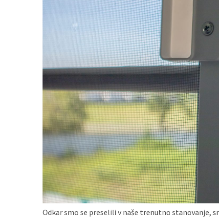
Konji
kot
simbolj
svobode,
moči
in
gibanja.
Ko
na
strehi,
solarne
celice
postanejo
vir
energije
Oljarna
Odkar smo se preselili v naše trenutno stanovanje, s
Lisjak