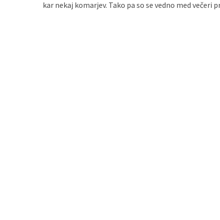
kar nekaj komarjev. Tako pa so se vedno med večeri p
zame
ni
le
blagovna
znamka.
MOST
USED
CATEGORIES
Varnost
(1)
Tisk
na
majice
(1)