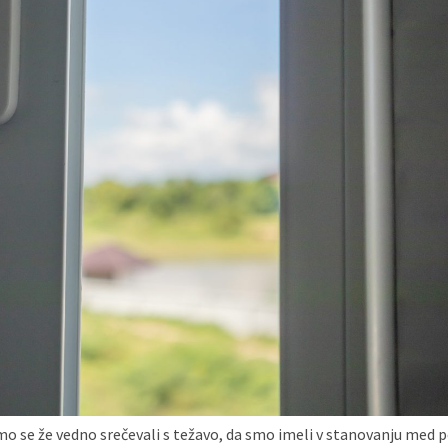
mo se že vedno srečevali s težavo, da smo imeli v stanovanju med 