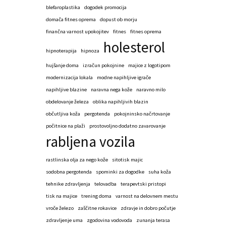
blefaroplastika
dogodek promocija
domača fitnes oprema
dopust ob morju
finančna varnost upokojitev
fitnes
fitnes oprema
holesterol
hipnoterapija
hipnoza
hujšanje doma
izračun pokojnine
majice z logotipom
modernizacija lokala
modne napihljive igrače
napihljive blazine
naravna nega kože
naravno milo
obdelovanje železa
oblika napihljivih blazin
občutljiva koža
pergotenda
pokojninsko načrtovanje
počitnice na plaži
prostovoljno dodatno zavarovanje
rabljena vozila
rastlinska olja za nego kože
sitotisk majic
sodobna pergotenda
spominki za dogodke
suha koža
tehnike zdravljenja
telovadba
terapevtski pristopi
tisk na majice
trening doma
varnost na delovnem mestu
vroče železo
zaščitne rokavice
zdravje in dobro počutje
zdravljenje uma
zgodovina vodovoda
zunanja terasa