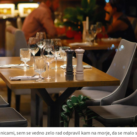
tnicami, sem se vedno zelo rad odpravil kam na morje, da se malo