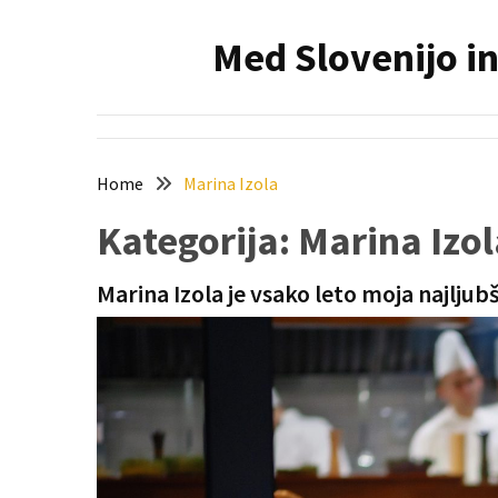
Skip
Skip
to
to
Med Slovenijo in
content
content
NAJNOVEJŠI
PRISPEVKI
Holesterol
je
Home
Marina Izola
dedku
Kategorija:
Marina Izol
precej
spremenil
življenje
Marina Izola je vsako leto moja najljub
Zelo
priljubljena
naglavna
svetilka
povečuje
varnost