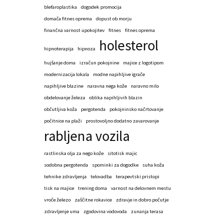
blefaroplastika
dogodek promocija
domača fitnes oprema
dopust ob morju
finančna varnost upokojitev
fitnes
fitnes oprema
holesterol
hipnoterapija
hipnoza
hujšanje doma
izračun pokojnine
majice z logotipom
modernizacija lokala
modne napihljive igrače
napihljive blazine
naravna nega kože
naravno milo
obdelovanje železa
oblika napihljivih blazin
občutljiva koža
pergotenda
pokojninsko načrtovanje
počitnice na plaži
prostovoljno dodatno zavarovanje
rabljena vozila
rastlinska olja za nego kože
sitotisk majic
sodobna pergotenda
spominki za dogodke
suha koža
tehnike zdravljenja
telovadba
terapevtski pristopi
tisk na majice
trening doma
varnost na delovnem mestu
vroče železo
zaščitne rokavice
zdravje in dobro počutje
zdravljenje uma
zgodovina vodovoda
zunanja terasa