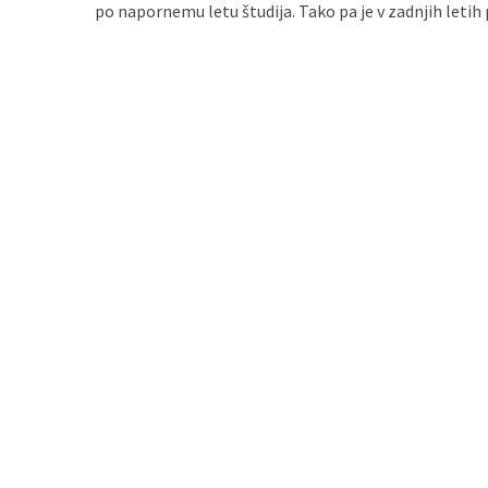
po napornemu letu študija. Tako pa je v zadnjih letih
zame
ni
le
blagovna
znamka.
MOST
USED
CATEGORIES
Varnost
(1)
Tisk
na
majice
(1)