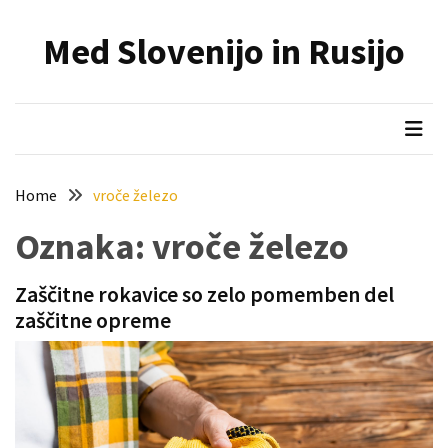
Skip
Skip
to
to
Med Slovenijo in Rusijo
content
content
NAJNOVEJŠI
PRISPEVKI
Holesterol
je
dedku
Home
vroče železo
precej
spremenil
Oznaka:
vroče železo
življenje
Zaščitne rokavice so zelo pomemben del
Zelo
zaščitne opreme
priljubljena
naglavna
svetilka
povečuje
varnost