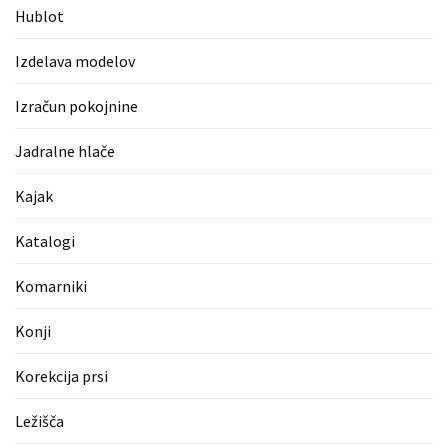
Pergotende
Hublot
(1)
Izdelava modelov
Izračun
Izračun pokojnine
pokojnine
(1)
Jadralne hlače
Napihljive
Kajak
blazine
(1)
Katalogi
Fitnes
Komarniki
oprema
(1)
Konji
Vodovod
Korekcija prsi
(1)
Ležišča
Blefaroplastika