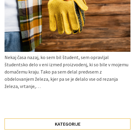
Konji
kot
simbolj
svobode,
moči
in
gibanja.
Nekaj časa nazaj, ko sem bil študent, sem opravljal
Ko
študentsko delo v eni izmed proizvodenj, ki so bile v mojemu
na
domačemu kraju. Tako pa sem delal predvsem z
strehi,
obdelovanjem železa, kjer pa se je delalo vse od rezanja
solarne
železa, vrtanje,…
celice
postanejo
vir
energije
KATEGORIJE
Oljarna
Lisjak