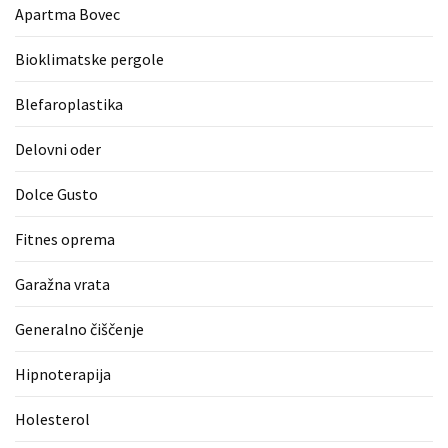
Apartma Bovec
zame
ni
Bioklimatske pergole
le
blagovna
Blefaroplastika
znamka.
Delovni oder
MOST
Dolce Gusto
USED
CATEGORIES
Fitnes oprema
Varnost
Garažna vrata
(1)
Generalno čiščenje
Tisk
na
Hipnoterapija
majice
(1)
Holesterol