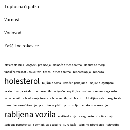
Toplotna črpalka
Varnost
Vodovod
Zaščitne rokavice
blefaroplastika
dogodek promocija
domača fitnes oprema
dopust ob morju
finančna varnost upokojitev
fitnes
fitnes oprema
hipnoterapija
hipnoza
holesterol
hujšanje doma
izračun pokojnine
majice z logotipom
modernizacija lokala
modne napihljive igrače
napihljive blazine
naravna nega kože
naravno milo
obdelovanje železa
oblika napihljivih blazin
občutljiva koža
pergotenda
pokojninsko načrtovanje
počitnice na plaži
prostovoljno dodatno zavarovanje
rabljena vozila
rastlinska olja za nego kože
sitotisk majic
sodobna pergotenda
spominki za dogodke
suha koža
tehnike zdravljenja
telovadba