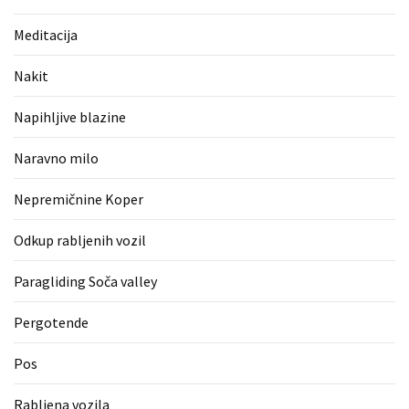
(1)
Meditacija
Zaščitne
rokavice
Nakit
(1)
Napihljive blazine
Hipnoterapija
(1)
Naravno milo
Nepremičnine Koper
Odkup rabljenih vozil
Paragliding Soča valley
Pergotende
Pos
Rabljena vozila