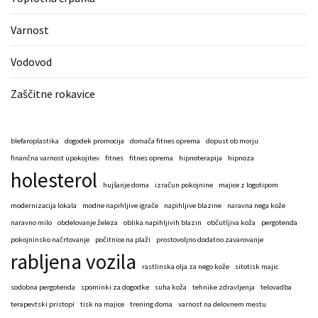
Varnost
Vodovod
Zaščitne rokavice
blefaroplastika
dogodek promocija
domača fitnes oprema
dopust ob morju
finančna varnost upokojitev
fitnes
fitnes oprema
hipnoterapija
hipnoza
holesterol
hujšanje doma
izračun pokojnine
majice z logotipom
modernizacija lokala
modne napihljive igrače
napihljive blazine
naravna nega kože
naravno milo
obdelovanje železa
oblika napihljivih blazin
občutljiva koža
pergotenda
pokojninsko načrtovanje
počitnice na plaži
prostovoljno dodatno zavarovanje
rabljena vozila
rastlinska olja za nego kože
sitotisk majic
sodobna pergotenda
spominki za dogodke
suha koža
tehnike zdravljenja
telovadba
terapevtski pristopi
tisk na majice
trening doma
varnost na delovnem mestu