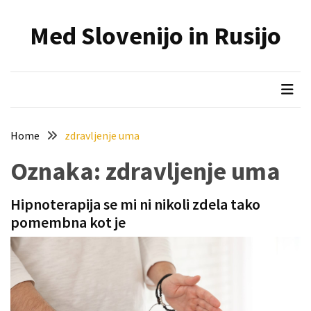
Skip
Skip
to
to
Med Slovenijo in Rusijo
content
content
NAJNOVEJŠI
PRISPEVKI
Holesterol
je
dedku
Home
zdravljenje uma
precej
spremenil
Oznaka:
zdravljenje uma
življenje
Hipnoterapija se mi ni nikoli zdela tako
Zelo
pomembna kot je
priljubljena
naglavna
svetilka
povečuje
varnost