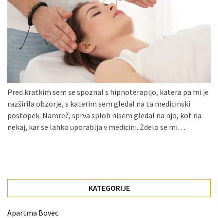
Konji
kot
simbolj
svobode,
moči
in
gibanja.
Pred kratkim sem se spoznal s hipnoterapijo, katera pa mi je
Ko
razširila obzorje, s katerim sem gledal na ta medicinski
na
postopek. Namreč, sprva sploh nisem gledal na njo, kot na
strehi,
nekaj, kar se lahko uporablja v medicini. Zdelo se mi…
solarne
celice
postanejo
vir
energije
KATEGORIJE
Oljarna
Apartma Bovec
Lisjak