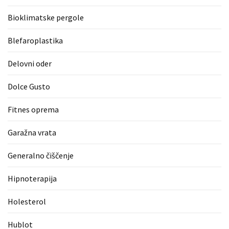
zame
Bioklimatske pergole
ni
le
Blefaroplastika
blagovna
znamka.
Delovni oder
Dolce Gusto
MOST
USED
Fitnes oprema
CATEGORIES
Garažna vrata
Varnost
(1)
Generalno čiščenje
Tisk
Hipnoterapija
na
majice
Holesterol
(1)
Hublot