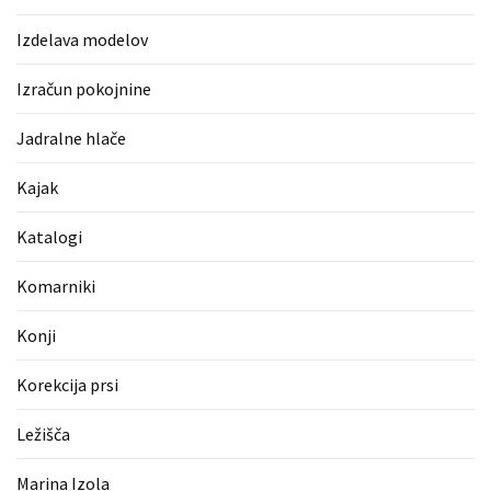
Pergotende
Izdelava modelov
(1)
Izračun pokojnine
Izračun
pokojnine
Jadralne hlače
(1)
Kajak
Napihljive
blazine
Katalogi
(1)
Komarniki
Fitnes
oprema
Konji
(1)
Korekcija prsi
Vodovod
(1)
Ležišča
Blefaroplastika
Marina Izola