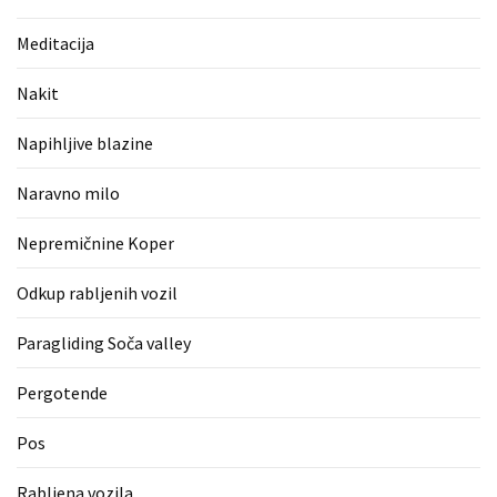
(1)
Meditacija
Zaščitne
rokavice
Nakit
(1)
Napihljive blazine
Hipnoterapija
(1)
Naravno milo
Nepremičnine Koper
Odkup rabljenih vozil
Paragliding Soča valley
Pergotende
Pos
Rabljena vozila