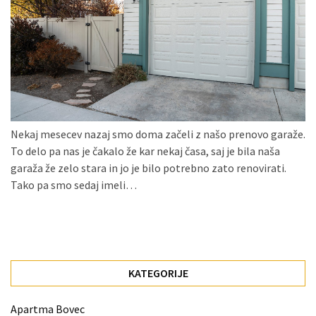
Konji
kot
simbolj
svobode,
moči
in
gibanja.
Nekaj mesecev nazaj smo doma začeli z našo prenovo garaže.
Ko
To delo pa nas je čakalo že kar nekaj časa, saj je bila naša
na
garaža že zelo stara in jo je bilo potrebno zato renovirati.
strehi,
Tako pa smo sedaj imeli…
solarne
celice
postanejo
vir
energije
KATEGORIJE
Oljarna
Apartma Bovec
Lisjak