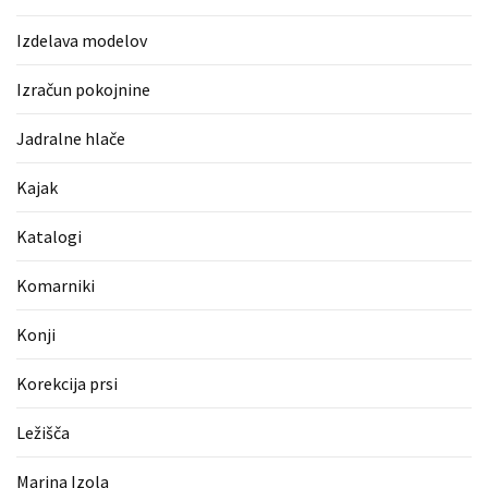
Pergotende
Izdelava modelov
(1)
Izračun pokojnine
Izračun
pokojnine
Jadralne hlače
(1)
Kajak
Napihljive
blazine
Katalogi
(1)
Komarniki
Fitnes
oprema
Konji
(1)
Korekcija prsi
Vodovod
(1)
Ležišča
Blefaroplastika
Marina Izola