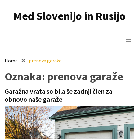
Skip
Skip
to
to
Med Slovenijo in Rusijo
content
content
NAJNOVEJŠI
PRISPEVKI
Holesterol
je
dedku
Home
prenova garaže
precej
spremenil
Oznaka:
prenova garaže
življenje
Garažna vrata so bila še zadnji člen za
Zelo
obnovo naše garaže
priljubljena
naglavna
svetilka
povečuje
varnost