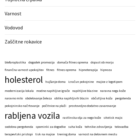
Varnost
Vodovod
Zaščitne rokavice
blefaroplastika
dogodek promocija
domača fitnes oprema
dopust ob morju
finančna varnost upokojitev
fitnes
fitnes oprema
hipnoterapija
hipnoza
holesterol
hujšanje doma
izračun pokojnine
majice z logotipom
modernizacija lokala
modne napihljive igrače
napihljive blazine
naravna nega kože
naravno milo
obdelovanje železa
oblika napihljivih blazin
občutljiva koža
pergotenda
pokojninsko načrtovanje
počitnice na plaži
prostovoljno dodatno zavarovanje
rabljena vozila
rastlinska olja za nego kože
sitotisk majic
sodobna pergotenda
spominki za dogodke
suha koža
tehnike zdravljenja
telovadba
terapevtski pristopi
tisk na majice
trening doma
varnost na delovnem mestu