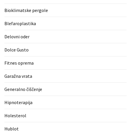
zame
Bioklimatske pergole
ni
le
Blefaroplastika
blagovna
znamka.
Delovni oder
Dolce Gusto
MOST
USED
Fitnes oprema
CATEGORIES
Garažna vrata
Varnost
(1)
Generalno čiščenje
Tisk
Hipnoterapija
na
majice
Holesterol
(1)
Hublot