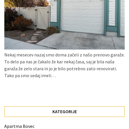
Konji
kot
simbolj
svobode,
moči
in
gibanja.
Nekaj mesecev nazaj smo doma začeli z našo prenovo garaže.
Ko
To delo pa nas je čakalo že kar nekaj časa, saj je bila naša
na
garaža že zelo stara in jo je bilo potrebno zato renovirati.
strehi,
Tako pa smo sedaj imeli…
solarne
celice
postanejo
vir
energije
KATEGORIJE
Oljarna
Apartma Bovec
Lisjak