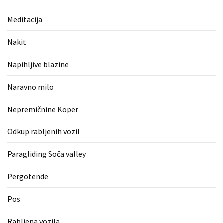
(1)
Meditacija
Zaščitne
rokavice
Nakit
(1)
Napihljive blazine
Hipnoterapija
(1)
Naravno milo
Nepremičnine Koper
Odkup rabljenih vozil
Paragliding Soča valley
Pergotende
Pos
Rabljena vozila