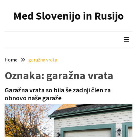
Skip
Skip
to
to
Med Slovenijo in Rusijo
content
content
NAJNOVEJŠI
PRISPEVKI
Holesterol
je
dedku
Home
garažna vrata
precej
spremenil
Oznaka:
garažna vrata
življenje
Garažna vrata so bila še zadnji člen za
Zelo
obnovo naše garaže
priljubljena
naglavna
svetilka
povečuje
varnost