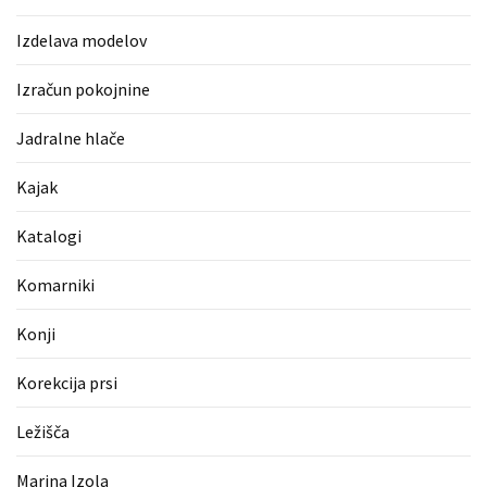
Pergotende
Izdelava modelov
(1)
Izračun pokojnine
Izračun
pokojnine
Jadralne hlače
(1)
Kajak
Napihljive
blazine
Katalogi
(1)
Komarniki
Fitnes
oprema
Konji
(1)
Korekcija prsi
Vodovod
(1)
Ležišča
Blefaroplastika
Marina Izola