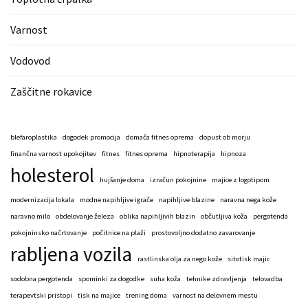
Varnost
Vodovod
Zaščitne rokavice
blefaroplastika
dogodek promocija
domača fitnes oprema
dopust ob morju
finančna varnost upokojitev
fitnes
fitnes oprema
hipnoterapija
hipnoza
holesterol
hujšanje doma
izračun pokojnine
majice z logotipom
modernizacija lokala
modne napihljive igrače
napihljive blazine
naravna nega kože
naravno milo
obdelovanje železa
oblika napihljivih blazin
občutljiva koža
pergotenda
pokojninsko načrtovanje
počitnice na plaži
prostovoljno dodatno zavarovanje
rabljena vozila
rastlinska olja za nego kože
sitotisk majic
sodobna pergotenda
spominki za dogodke
suha koža
tehnike zdravljenja
telovadba
terapevtski pristopi
tisk na majice
trening doma
varnost na delovnem mestu