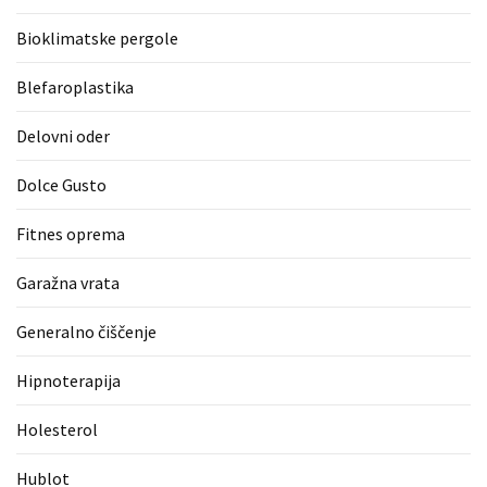
zame
Bioklimatske pergole
ni
le
Blefaroplastika
blagovna
znamka.
Delovni oder
Dolce Gusto
MOST
USED
Fitnes oprema
CATEGORIES
Garažna vrata
Varnost
(1)
Generalno čiščenje
Tisk
Hipnoterapija
na
majice
Holesterol
(1)
Hublot