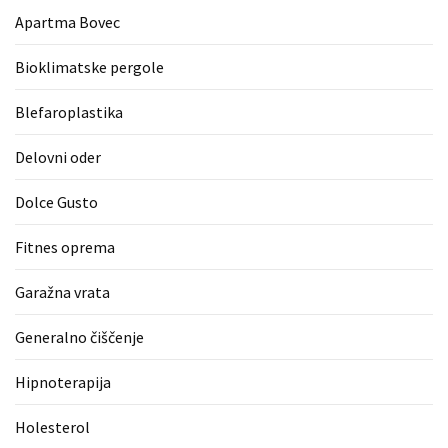
zame
Apartma Bovec
ni
Bioklimatske pergole
le
blagovna
Blefaroplastika
znamka.
Delovni oder
MOST
Dolce Gusto
USED
CATEGORIES
Fitnes oprema
Varnost
Garažna vrata
(1)
Generalno čiščenje
Tisk
na
Hipnoterapija
majice
(1)
Holesterol