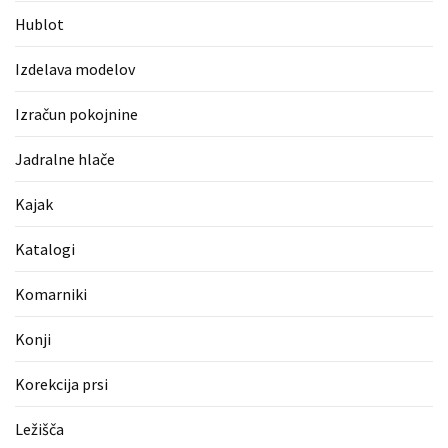
Pergotende
Hublot
(1)
Izdelava modelov
Izračun
pokojnine
Izračun pokojnine
(1)
Jadralne hlače
Napihljive
blazine
Kajak
(1)
Katalogi
Fitnes
oprema
Komarniki
(1)
Konji
Vodovod
Korekcija prsi
(1)
Ležišča
Blefaroplastika