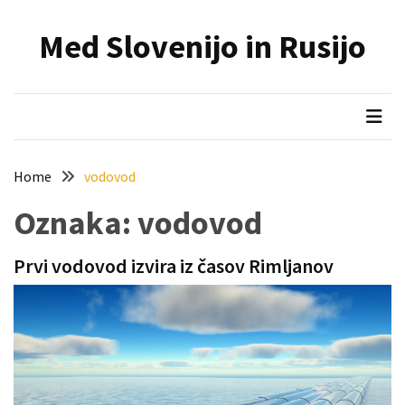
Skip
Skip
to
to
Med Slovenijo in Rusijo
content
content
NAJNOVEJŠI
PRISPEVKI
Holesterol
je
dedku
Home
vodovod
precej
spremenil
Oznaka:
vodovod
življenje
Prvi vodovod izvira iz časov Rimljanov
Zelo
priljubljena
naglavna
svetilka
povečuje
varnost