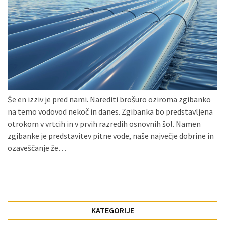
Konji
kot
simbolj
svobode,
moči
in
gibanja.
Še en izziv je pred nami. Narediti brošuro oziroma zgibanko
Ko
na temo vodovod nekoč in danes. Zgibanka bo predstavljena
na
otrokom v vrtcih in v prvih razredih osnovnih šol. Namen
strehi,
zgibanke je predstavitev pitne vode, naše največje dobrine in
solarne
ozaveščanje že…
celice
postanejo
vir
energije
KATEGORIJE
Oljarna
Lisjak