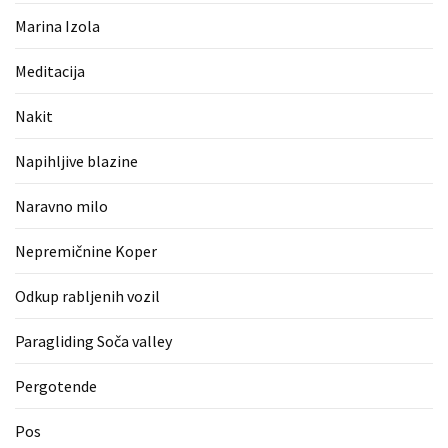
(1)
Marina Izola
Zaščitne
Meditacija
rokavice
(1)
Nakit
Hipnoterapija
Napihljive blazine
(1)
Naravno milo
Nepremičnine Koper
Odkup rabljenih vozil
Paragliding Soča valley
Pergotende
Pos