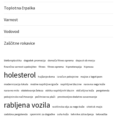
Toplotna črpalka
Varnost
Vodovod
Zaščitne rokavice
blefaroplastika
dogodek promocija
domača fitnes oprema
dopust ob morju
finančna varnost upokojitev
fitnes
fitnes oprema
hipnoterapija
hipnoza
holesterol
hujšanje doma
izračun pokojnine
majice z logotipom
modernizacija lokala
modne napihljive igrače
napihljive blazine
naravna nega kože
naravno milo
obdelovanje železa
oblika napihljivih blazin
občutljiva koža
pergotenda
pokojninsko načrtovanje
počitnice na plaži
prostovoljno dodatno zavarovanje
rabljena vozila
rastlinska olja za nego kože
sitotisk majic
sodobna pergotenda
spominki za dogodke
suha koža
tehnike zdravljenja
telovadba