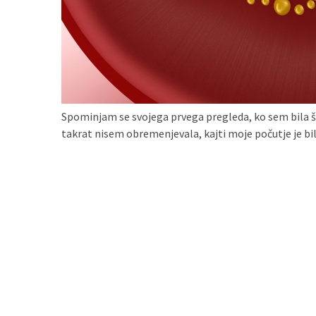
zame
ni
le
blagovna
znamka.
Spominjam se svojega prvega pregleda, ko sem bila še
MOST
takrat nisem obremenjevala, kajti moje počutje je bil
USED
CATEGORIES
Varnost
(1)
Tisk
na
majice
(1)