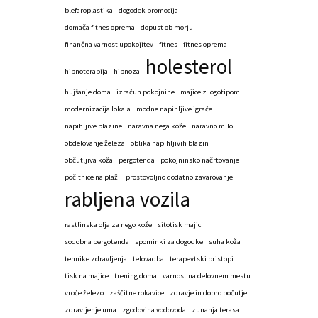
blefaroplastika
dogodek promocija
domača fitnes oprema
dopust ob morju
finančna varnost upokojitev
fitnes
fitnes oprema
holesterol
hipnoterapija
hipnoza
hujšanje doma
izračun pokojnine
majice z logotipom
modernizacija lokala
modne napihljive igrače
napihljive blazine
naravna nega kože
naravno milo
obdelovanje železa
oblika napihljivih blazin
občutljiva koža
pergotenda
pokojninsko načrtovanje
počitnice na plaži
prostovoljno dodatno zavarovanje
rabljena vozila
rastlinska olja za nego kože
sitotisk majic
sodobna pergotenda
spominki za dogodke
suha koža
tehnike zdravljenja
telovadba
terapevtski pristopi
tisk na majice
trening doma
varnost na delovnem mestu
vroče železo
zaščitne rokavice
zdravje in dobro počutje
zdravljenje uma
zgodovina vodovoda
zunanja terasa