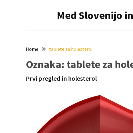
Skip
Skip
to
to
Med Slovenijo in
content
content
NAJNOVEJŠI
PRISPEVKI
Holesterol
je
Home
tablete za holesterol
dedku
Oznaka:
tablete za hol
precej
spremenil
življenje
Prvi pregled in holesterol
Zelo
priljubljena
naglavna
svetilka
povečuje
varnost