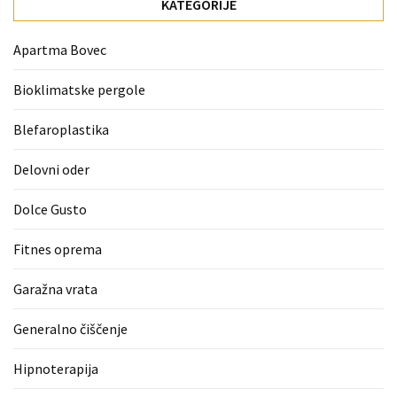
KATEGORIJE
zame
ni
Apartma Bovec
le
blagovna
Bioklimatske pergole
znamka.
Blefaroplastika
MOST
Delovni oder
USED
CATEGORIES
Dolce Gusto
Varnost
Fitnes oprema
(1)
Garažna vrata
Tisk
na
Generalno čiščenje
majice
Hipnoterapija
(1)