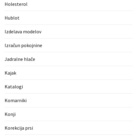
Holesterol
Pergotende
(1)
Hublot
Izračun
Izdelava modelov
pokojnine
(1)
Izračun pokojnine
Napihljive
Jadralne hlače
blazine
(1)
Kajak
Fitnes
Katalogi
oprema
(1)
Komarniki
Vodovod
Konji
(1)
Korekcija prsi
Blefaroplastika