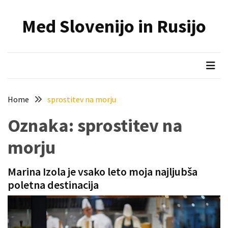
Skip
Skip
to
to
Med Slovenijo in Rusijo
content
content
NAJNOVEJŠI
PRISPEVKI
Holesterol
je
dedku
Home
sprostitev na morju
precej
spremenil
Oznaka:
sprostitev na
življenje
morju
Zelo
priljubljena
Marina Izola je vsako leto moja najljubša
naglavna
poletna destinacija
svetilka
povečuje
varnost