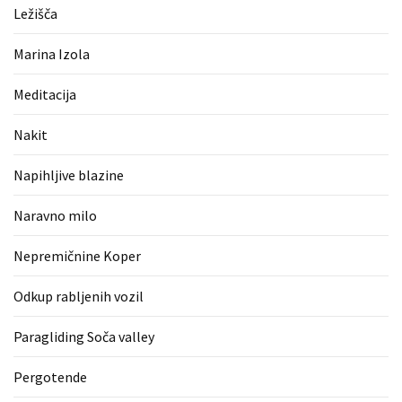
(1)
Ležišča
Zaščitne
Marina Izola
rokavice
(1)
Meditacija
Hipnoterapija
Nakit
(1)
Napihljive blazine
Naravno milo
Nepremičnine Koper
Odkup rabljenih vozil
Paragliding Soča valley
Pergotende