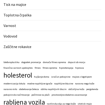
Tisk na majice
Toplotna črpalka
Varnost
Vodovod
Zaščitne rokavice
blefaroplastika
dogodek promocija
domača fitnes oprema
dopust ob morju
finančna varnost upokojitev
fitnes
fitnes oprema
hipnoterapija
hipnoza
holesterol
hujšanje doma
izračun pokojnine
majice z logotipom
modernizacija lokala
modne napihljive igrače
napihljive blazine
naravna nega kože
naravno milo
obdelovanje železa
oblika napihljivih blazin
občutljiva koža
pergotenda
pokojninsko načrtovanje
počitnice na plaži
prostovoljno dodatno zavarovanje
rabljena vozila
rastlinska olja za nego kože
sitotisk majic