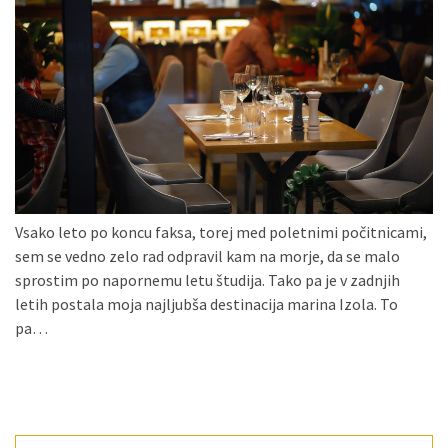
Konji
kot
simbolj
svobode,
moči
in
gibanja.
Ko
Vsako leto po koncu faksa, torej med poletnimi počitnicami,
na
sem se vedno zelo rad odpravil kam na morje, da se malo
strehi,
sprostim po napornemu letu študija. Tako pa je v zadnjih
solarne
letih postala moja najljubša destinacija marina Izola. To
celice
pa…
postanejo
vir
energije
Oljarna
Lisjak