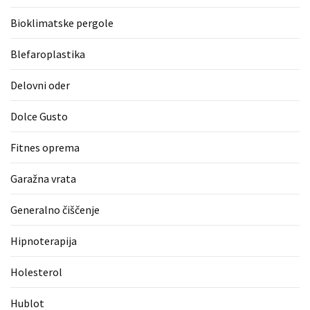
zame
Bioklimatske pergole
ni
le
Blefaroplastika
blagovna
znamka.
Delovni oder
Dolce Gusto
MOST
USED
Fitnes oprema
CATEGORIES
Garažna vrata
Varnost
(1)
Generalno čiščenje
Tisk
Hipnoterapija
na
Holesterol
majice
(1)
Hublot