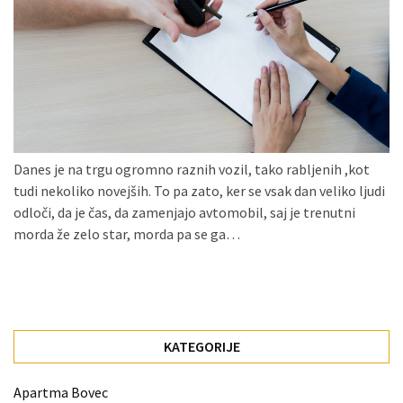
Konji
kot
simbolj
svobode,
moči
in
gibanja.
Danes je na trgu ogromno raznih vozil, tako rabljenih ,kot
Ko
tudi nekoliko novejših. To pa zato, ker se vsak dan veliko ljudi
na
odloči, da je čas, da zamenjajo avtomobil, saj je trenutni
strehi,
morda že zelo star, morda pa se ga…
solarne
celice
postanejo
vir
energije
KATEGORIJE
Oljarna
Apartma Bovec
Lisjak