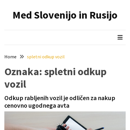
Skip
Skip
to
to
Med Slovenijo in Rusijo
content
content
NAJNOVEJŠI
PRISPEVKI
Holesterol
je
dedku
Home
spletni odkup vozil
precej
spremenil
Oznaka:
spletni odkup
življenje
vozil
Zelo
priljubljena
Odkup rabljenih vozil je odličen za nakup
naglavna
cenovno ugodnega avta
svetilka
povečuje
varnost