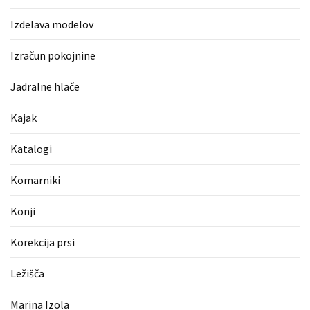
Pergotende
Izdelava modelov
(1)
Izračun pokojnine
Izračun
pokojnine
Jadralne hlače
(1)
Kajak
Napihljive
blazine
Katalogi
(1)
Komarniki
Fitnes
oprema
Konji
(1)
Korekcija prsi
Vodovod
(1)
Ležišča
Blefaroplastika
Marina Izola