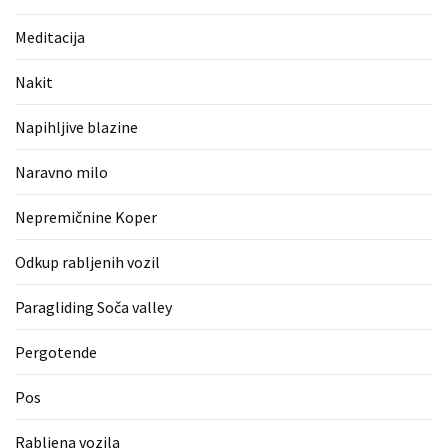
(1)
Meditacija
Zaščitne
rokavice
Nakit
(1)
Napihljive blazine
Hipnoterapija
(1)
Naravno milo
Nepremičnine Koper
Odkup rabljenih vozil
Paragliding Soča valley
Pergotende
Pos
Rabljena vozila