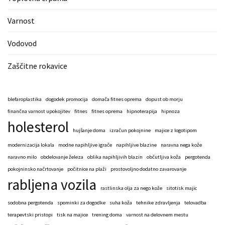
Varnost
Vodovod
Zaščitne rokavice
blefaroplastika
dogodek promocija
domača fitnes oprema
dopust ob morju
finančna varnost upokojitev
fitnes
fitnes oprema
hipnoterapija
hipnoza
holesterol
hujšanje doma
izračun pokojnine
majice z logotipom
modernizacija lokala
modne napihljive igrače
napihljive blazine
naravna nega kože
naravno milo
obdelovanje železa
oblika napihljivih blazin
občutljiva koža
pergotenda
pokojninsko načrtovanje
počitnice na plaži
prostovoljno dodatno zavarovanje
rabljena vozila
rastlinska olja za nego kože
sitotisk majic
sodobna pergotenda
spominki za dogodke
suha koža
tehnike zdravljenja
telovadba
terapevtski pristopi
tisk na majice
trening doma
varnost na delovnem mestu