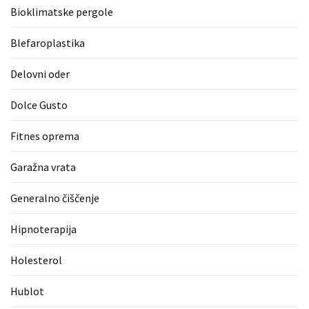
Bioklimatske pergole
zame
ni
Blefaroplastika
le
blagovna
Delovni oder
znamka.
Dolce Gusto
MOST
Fitnes oprema
USED
CATEGORIES
Garažna vrata
Varnost
Generalno čiščenje
(1)
Hipnoterapija
Tisk
na
Holesterol
majice
(1)
Hublot