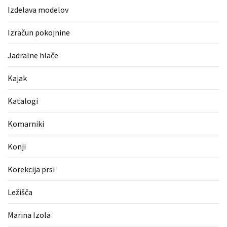
Pergotende
Izdelava modelov
(1)
Izračun pokojnine
Izračun
pokojnine
Jadralne hlače
(1)
Kajak
Napihljive
Katalogi
blazine
(1)
Komarniki
Fitnes
Konji
oprema
(1)
Korekcija prsi
Vodovod
Ležišča
(1)
Marina Izola
Blefaroplastika