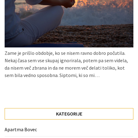
Konji
kot
simbolj
svobode,
moči
in
gibanja.
Zame je prišlo obdobje, ko se nisem ravno dobro počutila.
Nekaj časa sem vse skupaj ignorirala, potem pa sem videla,
Ko
da nisem več zbrana in da ne morem več delati toliko, kot
na
sem bila vedno sposobna. Siptomi, ki so mi…
strehi,
solarne
celice
postanejo
vir
KATEGORIJE
energije
Apartma Bovec
Oljarna
Lisjak