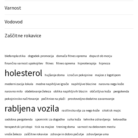
Varnost
Vodovod
Zaščitne rokavice
blefaroplastika
dogodek promocija
domača fitnes oprema
dopust ob morju
finančna varnost upokojitev
fitnes
fitnes oprema
hipnoterapija
hipnoza
holesterol
hujšanje doma
izračun pokojnine
majice z logotipom
modernizacija lokala
modne napihljive igrače
napihljive blazine
naravna nega kože
naravno milo
obdelovanje železa
oblika napihljivih blazin
občutljiva koža
pergotenda
pokojninsko načrtovanje
počitnice na plaži
prostovoljno dodatno zavarovanje
rabljena vozila
rastlinska olja za nego kože
sitotisk majic
sodobna pergotenda
spominki za dogodke
suha koža
tehnike zdravljenja
telovadba
terapevtski pristopi
tisk na majice
trening doma
varnost na delovnem mestu
vroče železo
zaščitne rokavice
zdravje in dobro počutje
zdravljenje uma