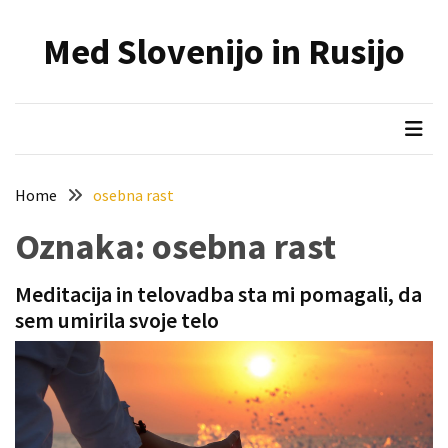
Skip
Skip
to
to
Med Slovenijo in Rusijo
content
content
NAJNOVEJŠI
PRISPEVKI
Holesterol
je
dedku
Home
osebna rast
precej
spremenil
Oznaka:
osebna rast
življenje
Meditacija in telovadba sta mi pomagali, da
Zelo
sem umirila svoje telo
priljubljena
naglavna
svetilka
povečuje
varnost