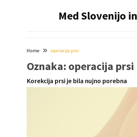
Skip
Skip
to
to
Med Slovenijo in
content
content
NAJNOVEJŠI
PRISPEVKI
Holesterol
je
Home
operacija prsi
dedku
Oznaka:
operacija prsi
precej
spremenil
življenje
Korekcija prsi je bila nujno porebna
Zelo
priljubljena
naglavna
svetilka
povečuje
varnost