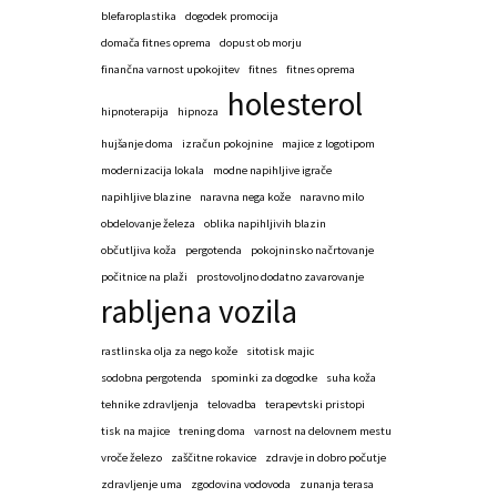
blefaroplastika
dogodek promocija
domača fitnes oprema
dopust ob morju
finančna varnost upokojitev
fitnes
fitnes oprema
holesterol
hipnoterapija
hipnoza
hujšanje doma
izračun pokojnine
majice z logotipom
modernizacija lokala
modne napihljive igrače
napihljive blazine
naravna nega kože
naravno milo
obdelovanje železa
oblika napihljivih blazin
občutljiva koža
pergotenda
pokojninsko načrtovanje
počitnice na plaži
prostovoljno dodatno zavarovanje
rabljena vozila
rastlinska olja za nego kože
sitotisk majic
sodobna pergotenda
spominki za dogodke
suha koža
tehnike zdravljenja
telovadba
terapevtski pristopi
tisk na majice
trening doma
varnost na delovnem mestu
vroče železo
zaščitne rokavice
zdravje in dobro počutje
zdravljenje uma
zgodovina vodovoda
zunanja terasa