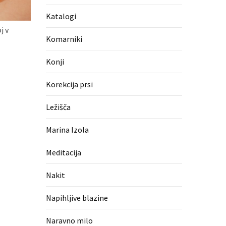
Katalogi
j v
Komarniki
Konji
Korekcija prsi
Ležišča
Marina Izola
Meditacija
Nakit
Napihljive blazine
Naravno milo