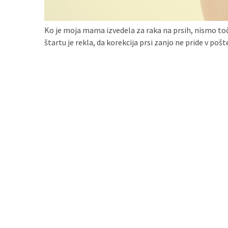
zame
ni
Ko je moja mama izvedela za raka na prsih, nismo toč
le
štartu je rekla, da korekcija prsi zanjo ne pride v poš
blagovna
znamka.
MOST
USED
CATEGORIES
Varnost
(1)
Tisk
na
majice
(1)