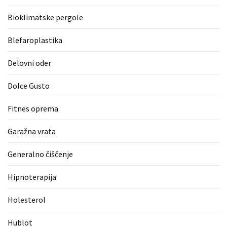
zame
Bioklimatske pergole
ni
le
Blefaroplastika
blagovna
znamka.
Delovni oder
Dolce Gusto
MOST
USED
Fitnes oprema
CATEGORIES
Garažna vrata
Varnost
(1)
Generalno čiščenje
Tisk
Hipnoterapija
na
Holesterol
majice
(1)
Hublot