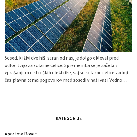
Konji
kot
simbolj
svobode,
moči
in
gibanja.
Sosed, ki živi dve hiši stran od nas, je dolgo okleval pred
Ko
odločitvijo za solarne celice. Sprememba se je začela z
na
vprašanjem o stroških elektrike, saj so solarne celice zadnji
strehi,
čas glavna tema pogovorov med sosedi v naši vasi. Vedno…
solarne
celice
postanejo
vir
energije
KATEGORIJE
Oljarna
Apartma Bovec
Lisjak