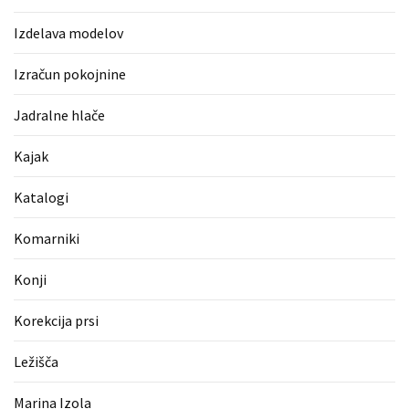
Pergotende
Izdelava modelov
(1)
Izračun pokojnine
Izračun
pokojnine
Jadralne hlače
(1)
Kajak
Napihljive
blazine
Katalogi
(1)
Komarniki
Fitnes
oprema
Konji
(1)
Korekcija prsi
Vodovod
(1)
Ležišča
Blefaroplastika
Marina Izola