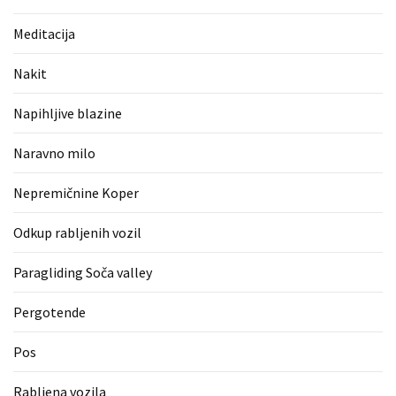
(1)
Meditacija
Zaščitne
rokavice
Nakit
(1)
Napihljive blazine
Hipnoterapija
(1)
Naravno milo
Nepremičnine Koper
Odkup rabljenih vozil
Paragliding Soča valley
Pergotende
Pos
Rabljena vozila