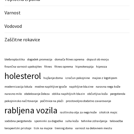
Varnost
Vodovod
Zaščitne rokavice
blefaroplastika
dogodek promocija
domača fitnes oprema
dopust ob morju
finančna varnost upokojitev
fitnes
fitnes oprema
hipnoterapija
hipnoza
holesterol
hujšanje doma
izračun pokojnine
majice z logotipom
modernizacija lokala
modne napihljive igrače
napihljive blazine
naravna nega kože
naravno milo
obdelovanje železa
oblika napihljivih blazin
občutljiva koža
pergotenda
pokojninsko načrtovanje
počitnice na plaži
prostovoljno dodatno zavarovanje
rabljena vozila
rastlinska olja za nego kože
sitotisk majic
sodobna pergotenda
spominki za dogodke
suha koža
tehnike zdravljenja
telovadba
terapevtski pristopi
tisk na majice
trening doma
varnost na delovnem mestu