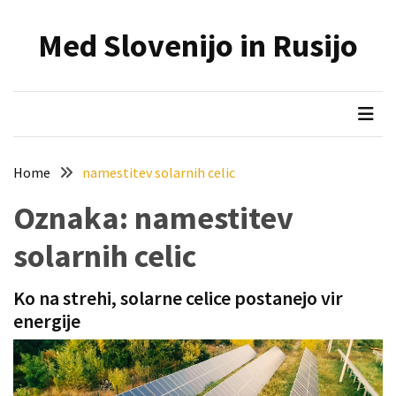
Skip
Skip
to
to
Med Slovenijo in Rusijo
content
content
NAJNOVEJŠI
PRISPEVKI
Holesterol
je
dedku
Home
namestitev solarnih celic
precej
spremenil
Oznaka:
namestitev
življenje
solarnih celic
Zelo
priljubljena
Ko na strehi, solarne celice postanejo vir
naglavna
energije
svetilka
povečuje
varnost