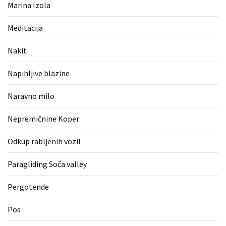
(1)
Marina Izola
Zaščitne
Meditacija
rokavice
Nakit
(1)
Napihljive blazine
Hipnoterapija
(1)
Naravno milo
Nepremičnine Koper
Odkup rabljenih vozil
Paragliding Soča valley
Pergotende
Pos