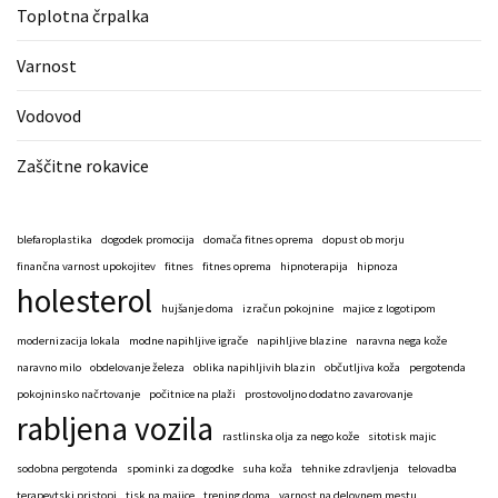
Toplotna črpalka
Varnost
Vodovod
Zaščitne rokavice
blefaroplastika
dogodek promocija
domača fitnes oprema
dopust ob morju
finančna varnost upokojitev
fitnes
fitnes oprema
hipnoterapija
hipnoza
holesterol
hujšanje doma
izračun pokojnine
majice z logotipom
modernizacija lokala
modne napihljive igrače
napihljive blazine
naravna nega kože
naravno milo
obdelovanje železa
oblika napihljivih blazin
občutljiva koža
pergotenda
pokojninsko načrtovanje
počitnice na plaži
prostovoljno dodatno zavarovanje
rabljena vozila
rastlinska olja za nego kože
sitotisk majic
sodobna pergotenda
spominki za dogodke
suha koža
tehnike zdravljenja
telovadba
terapevtski pristopi
tisk na majice
trening doma
varnost na delovnem mestu