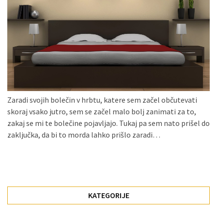
Konji
kot
simbolj
svobode,
moči
in
gibanja.
Zaradi svojih bolečin v hrbtu, katere sem začel občutevati
Ko
skoraj vsako jutro, sem se začel malo bolj zanimati za to,
na
zakaj se mi te bolečine pojavljajo. Tukaj pa sem nato prišel do
strehi,
zaključka, da bi to morda lahko prišlo zaradi…
solarne
celice
postanejo
vir
energije
KATEGORIJE
Oljarna
Lisjak