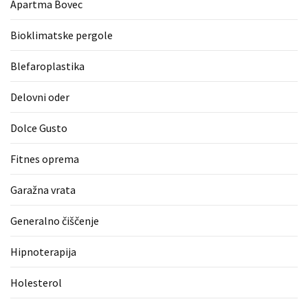
Apartma Bovec
zame
ni
Bioklimatske pergole
le
blagovna
Blefaroplastika
znamka.
Delovni oder
Dolce Gusto
MOST
USED
CATEGORIES
Fitnes oprema
Garažna vrata
Varnost
(1)
Generalno čiščenje
Tisk
Hipnoterapija
na
majice
Holesterol
(1)