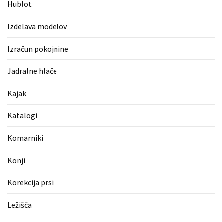
Hublot
Pergotende
(1)
Izdelava modelov
Izračun
Izračun pokojnine
pokojnine
(1)
Jadralne hlače
Napihljive
Kajak
blazine
(1)
Katalogi
Fitnes
Komarniki
oprema
(1)
Konji
Vodovod
Korekcija prsi
(1)
Ležišča
Blefaroplastika