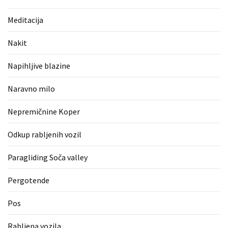
(1)
Meditacija
Zaščitne
rokavice
Nakit
(1)
Napihljive blazine
Hipnoterapija
(1)
Naravno milo
Nepremičnine Koper
Odkup rabljenih vozil
Paragliding Soča valley
Pergotende
Pos
Rabljena vozila