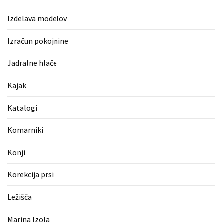
Pergotende
Izdelava modelov
(1)
Izračun pokojnine
Izračun
pokojnine
Jadralne hlače
(1)
Kajak
Napihljive
blazine
Katalogi
(1)
Komarniki
Fitnes
oprema
Konji
(1)
Korekcija prsi
Vodovod
(1)
Ležišča
Blefaroplastika
Marina Izola