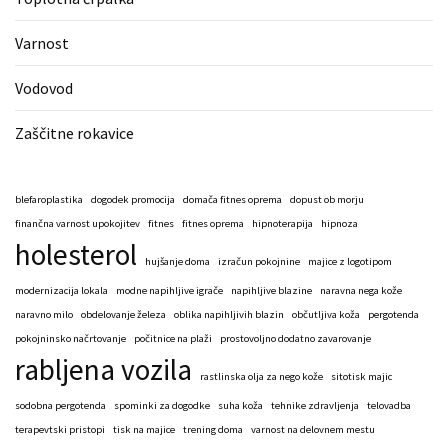
Varnost
Vodovod
Zaščitne rokavice
blefaroplastika
dogodek promocija
domača fitnes oprema
dopust ob morju
finančna varnost upokojitev
fitnes
fitnes oprema
hipnoterapija
hipnoza
holesterol
hujšanje doma
izračun pokojnine
majice z logotipom
modernizacija lokala
modne napihljive igrače
napihljive blazine
naravna nega kože
naravno milo
obdelovanje železa
oblika napihljivih blazin
občutljiva koža
pergotenda
pokojninsko načrtovanje
počitnice na plaži
prostovoljno dodatno zavarovanje
rabljena vozila
rastlinska olja za nego kože
sitotisk majic
sodobna pergotenda
spominki za dogodke
suha koža
tehnike zdravljenja
telovadba
terapevtski pristopi
tisk na majice
trening doma
varnost na delovnem mestu