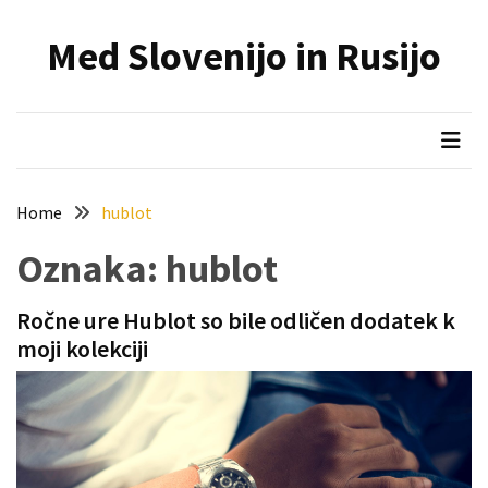
Skip
Skip
to
to
Med Slovenijo in Rusijo
content
content
NAJNOVEJŠI
PRISPEVKI
Holesterol
je
dedku
Home
hublot
precej
spremenil
Oznaka:
hublot
življenje
Ročne ure Hublot so bile odličen dodatek k
Zelo
moji kolekciji
priljubljena
naglavna
svetilka
povečuje
varnost