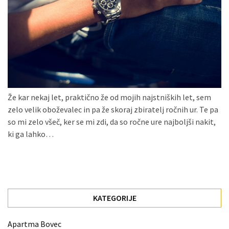
Konji
kot
simbolj
svobode,
moči
in
gibanja.
Že kar nekaj let, praktično že od mojih najstniških let, sem
Ko
zelo velik oboževalec in pa že skoraj zbiratelj ročnih ur. Te pa
na
so mi zelo všeč, ker se mi zdi, da so ročne ure najboljši nakit,
strehi,
ki ga lahko…
solarne
celice
postanejo
vir
energije
KATEGORIJE
Oljarna
Apartma Bovec
Lisjak