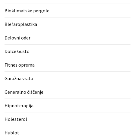
zame
Bioklimatske pergole
ni
le
Blefaroplastika
blagovna
znamka.
Delovni oder
Dolce Gusto
MOST
USED
Fitnes oprema
CATEGORIES
Garažna vrata
Varnost
(1)
Generalno čiščenje
Tisk
Hipnoterapija
na
majice
Holesterol
(1)
Hublot