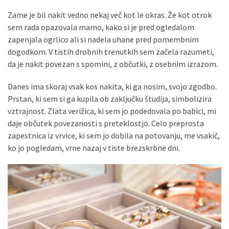
Konji
Zame je bil nakit vedno nekaj več kot le okras. Že kot otrok
kot
sem rada opazovala mamo, kako si je pred ogledalom
simbolj
zapenjala ogrlico ali si nadela uhane pred pomembnim
svobode,
dogodkom. V tistih drobnih trenutkih sem začela razumeti,
moči
da je nakit povezan s spomini, z občutki, z osebnim izrazom.
in
gibanja.
Danes ima skoraj vsak kos nakita, ki ga nosim, svojo zgodbo.
Prstan, ki sem si ga kupila ob zaključku študija, simbolizira
Ko
vztrajnost. Zlata verižica, ki sem jo podedovala po babici, mi
na
daje občutek povezanosti s preteklostjo. Celo preprosta
strehi,
zapestnica iz vrvice, ki sem jo dobila na potovanju, me vsakič,
solarne
ko jo pogledam, vrne nazaj v tiste brezskrbne dni.
celice
postanejo
vir
energije
Oljarna
Lisjak