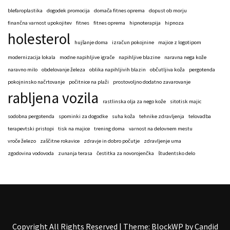
blefaroplastika
dogodek promocija
domača fitnes oprema
dopust ob morju
finančna varnost upokojitev
fitnes
fitnes oprema
hipnoterapija
hipnoza
holesterol
hujšanje doma
izračun pokojnine
majice z logotipom
modernizacija lokala
modne napihljive igrače
napihljive blazine
naravna nega kože
naravno milo
obdelovanje železa
oblika napihljivih blazin
občutljiva koža
pergotenda
pokojninsko načrtovanje
počitnice na plaži
prostovoljno dodatno zavarovanje
rabljena vozila
rastlinska olja za nego kože
sitotisk majic
sodobna pergotenda
spominki za dogodke
suha koža
tehnike zdravljenja
telovadba
terapevtski pristopi
tisk na majice
trening doma
varnost na delovnem mestu
vroče železo
zaščitne rokavice
zdravje in dobro počutje
zdravljenje uma
zgodovina vodovoda
zunanja terasa
čestitka za novorojenčka
študentsko delo
Copyright All Rights Reserved
|
Theme: BlockWP by
Candid