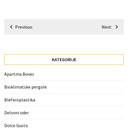
(1)
Zaščitne
Navigacija
rokavice
Previous:
Next:
(1)
prispevka
Hipnoterapija
(1)
KATEGORIJE
Apartma Bovec
Bioklimatske pergole
Blefaroplastika
Delovni oder
Dolce Gusto