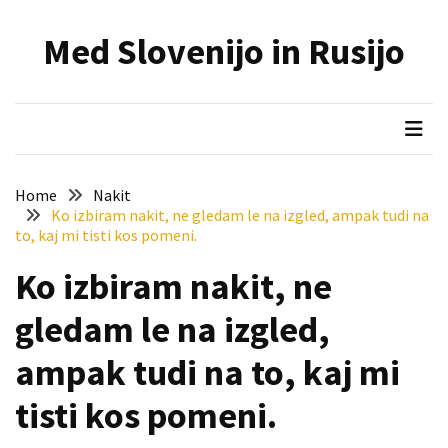
Skip
Skip
to
to
Med Slovenijo in Rusijo
content
content
NAJNOVEJŠI
PRISPEVKI
Holesterol
je
dedku
Home
Nakit
precej
Ko izbiram nakit, ne gledam le na izgled, ampak tudi na
spremenil
to, kaj mi tisti kos pomeni.
življenje
Ko izbiram nakit, ne
Zelo
gledam le na izgled,
priljubljena
naglavna
ampak tudi na to, kaj mi
svetilka
povečuje
tisti kos pomeni.
varnost