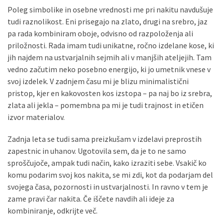
Pergotende
Poleg simbolike in osebne vrednosti me pri nakitu navdušuje
(1)
tudi raznolikost. Eni prisegajo na zlato, drugi na srebro, jaz
pa rada kombiniram oboje, odvisno od razpoloženja ali
Izračun
priložnosti. Rada imam tudi unikatne, ročno izdelane kose, ki
pokojnine
jih najdem na ustvarjalnih sejmih ali v manjših ateljejih. Tam
(1)
vedno začutim neko posebno energijo, ki jo umetnik vnese v
svoj izdelek. V zadnjem času mi je blizu minimalistični
Napihljive
pristop, kjer en kakovosten kos izstopa – pa naj bo iz srebra,
blazine
zlata ali jekla – pomembna pa mi je tudi trajnost in etičen
(1)
izvor materialov.
Fitnes
Zadnja leta se tudi sama preizkušam v izdelavi preprostih
oprema
zapestnic in uhanov. Ugotovila sem, da je to ne samo
(1)
sproščujoče, ampak tudi način, kako izraziti sebe. Vsakič ko
komu podarim svoj kos nakita, se mi zdi, kot da podarjam del
Vodovod
svojega časa, pozornosti in ustvarjalnosti. In ravno v tem je
(1)
zame pravi čar nakita. Če iščete navdih ali ideje za
kombiniranje, odkrijte več.
Blefaroplastika