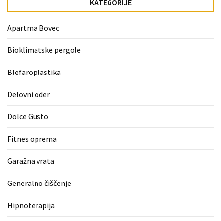
KATEGORIJE
zame
ni
Apartma Bovec
le
blagovna
Bioklimatske pergole
znamka.
Blefaroplastika
MOST
Delovni oder
USED
CATEGORIES
Dolce Gusto
Varnost
Fitnes oprema
(1)
Garažna vrata
Tisk
na
Generalno čiščenje
majice
Hipnoterapija
(1)