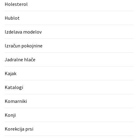
Holesterol
Pergotende
(1)
Hublot
Izračun
Izdelava modelov
pokojnine
(1)
Izračun pokojnine
Napihljive
Jadralne hlače
blazine
(1)
Kajak
Fitnes
Katalogi
oprema
(1)
Komarniki
Vodovod
Konji
(1)
Korekcija prsi
Blefaroplastika