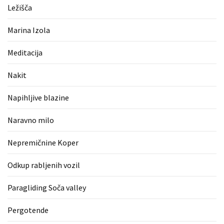
(1)
Ležišča
Zaščitne
Marina Izola
rokavice
(1)
Meditacija
Hipnoterapija
Nakit
(1)
Napihljive blazine
Naravno milo
Nepremičnine Koper
Odkup rabljenih vozil
Paragliding Soča valley
Pergotende