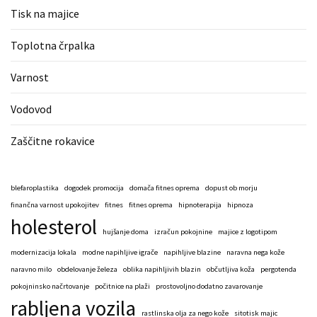
Tisk na majice
Toplotna črpalka
Varnost
Vodovod
Zaščitne rokavice
blefaroplastika
dogodek promocija
domača fitnes oprema
dopust ob morju
finančna varnost upokojitev
fitnes
fitnes oprema
hipnoterapija
hipnoza
holesterol
hujšanje doma
izračun pokojnine
majice z logotipom
modernizacija lokala
modne napihljive igrače
napihljive blazine
naravna nega kože
naravno milo
obdelovanje železa
oblika napihljivih blazin
občutljiva koža
pergotenda
pokojninsko načrtovanje
počitnice na plaži
prostovoljno dodatno zavarovanje
rabljena vozila
rastlinska olja za nego kože
sitotisk majic