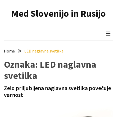
Skip
Skip
to
to
Med Slovenijo in Rusijo
content
content
NAJNOVEJŠI
PRISPEVKI
Holesterol
je
dedku
Home
LED naglavna svetilka
precej
spremenil
Oznaka:
LED naglavna
življenje
svetilka
Zelo
priljubljena
Zelo priljubljena naglavna svetilka povečuje
naglavna
varnost
svetilka
povečuje
varnost