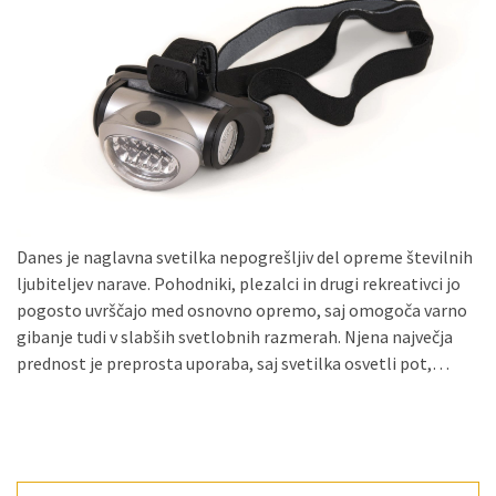
Konji
kot
simbolj
svobode,
moči
in
gibanja.
Ko
Danes je naglavna svetilka nepogrešljiv del opreme številnih
na
ljubiteljev narave. Pohodniki, plezalci in drugi rekreativci jo
strehi,
pogosto uvrščajo med osnovno opremo, saj omogoča varno
solarne
gibanje tudi v slabših svetlobnih razmerah. Njena največja
celice
prednost je preprosta uporaba, saj svetilka osvetli pot,…
postanejo
vir
energije
Oljarna
Lisjak